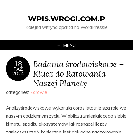
WPIS.WROGI.COM.P
Kolejna witryna oparta na WordPressie
MENU
Badania środowiskowe –
18
PAŹ
Klucz do Ratowania
2024
Naszej Planety
categories:
Zdrowie
Analizyśrodowiskowe wykonują coraz istotniejszą rolę we
naszym codziennym życiu. W obliczu zmieniającego siebie
klimatu, spadku ekosystemów jak rosnącej liczby
zanieczyszczeń, konieczne jest dokładne nadzorowanie