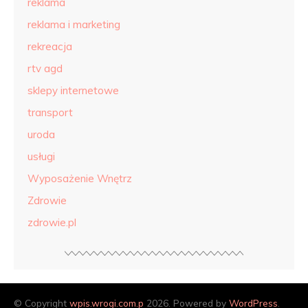
reklama
reklama i marketing
rekreacja
rtv agd
sklepy internetowe
transport
uroda
usługi
Wyposażenie Wnętrz
Zdrowie
zdrowie.pl
© Copyright
wpis.wrogi.com.p
2026. Powered by
WordPress
.