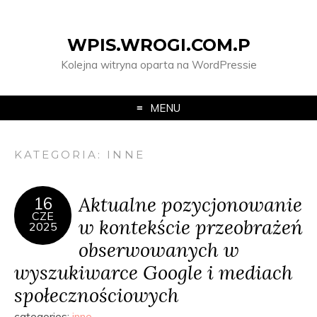
WPIS.WROGI.COM.P
Kolejna witryna oparta na WordPressie
MENU
KATEGORIA:
INNE
Aktualne pozycjonowanie
16
CZE
w kontekście przeobrażeń
2025
obserwowanych w
wyszukiwarce Google i mediach
społecznościowych
categories:
inne