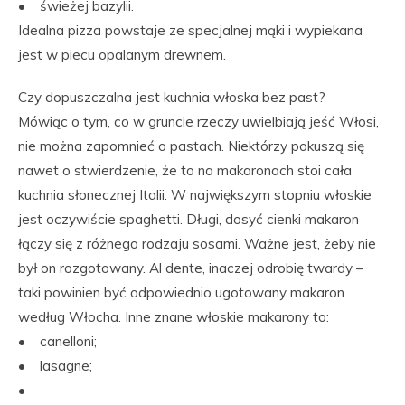
• świeżej bazylii.
Idealna pizza powstaje ze specjalnej mąki i wypiekana
jest w piecu opalanym drewnem.
Czy dopuszczalna jest kuchnia włoska bez past?
Mówiąc o tym, co w gruncie rzeczy uwielbiają jeść Włosi,
nie można zapomnieć o pastach. Niektórzy pokuszą się
nawet o stwierdzenie, że to na makaronach stoi cała
kuchnia słonecznej Italii. W największym stopniu włoskie
jest oczywiście spaghetti. Długi, dosyć cienki makaron
łączy się z różnego rodzaju sosami. Ważne jest, żeby nie
był on rozgotowany. Al dente, inaczej odrobię twardy –
taki powinien być odpowiednio ugotowany makaron
według Włocha. Inne znane włoskie makarony to:
• canelloni;
• lasagne;
•