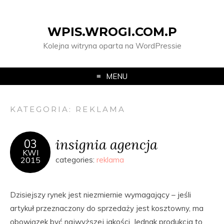
WPIS.WROGI.COM.P
Kolejna witryna oparta na WordPressie
MENU
KATEGORIA:
REKLAMA
insignia agencja
03
KWI
2015
categories:
reklama
Dzisiejszy rynek jest niezmiernie wymagający – jeśli
artykuł przeznaczony do sprzedaży jest kosztowny, ma
obowiązek być najwyższej jakości. Jednak produkcja to