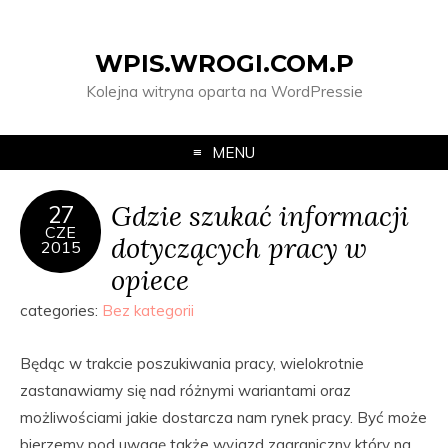
WPIS.WROGI.COM.P
Kolejna witryna oparta na WordPressie
MENU
Gdzie szukać informacji
27
CZE
dotyczących pracy w
2015
opiece
categories:
Bez kategorii
Będąc w trakcie poszukiwania pracy, wielokrotnie
zastanawiamy się nad różnymi wariantami oraz
możliwościami jakie dostarcza nam rynek pracy. Być może
bierzemy pod uwagę także wyjazd zagraniczny który na