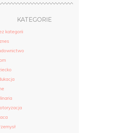
KATEGORIE
ez kategorii
iznes
udownictwo
om
ziecko
dukacja
ne
linaria
otoryzacja
raca
rzemysł