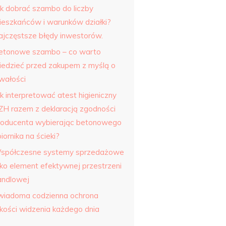
ak dobrać szambo do liczby
ieszkańców i warunków działki?
ajczęstsze błędy inwestorów.
etonowe szambo – co warto
iedzieć przed zakupem z myślą o
rwałości
k interpretować atest higieniczny
ZH razem z deklaracją zgodności
roducenta wybierając betonowego
iornika na ścieki?
spółczesne systemy sprzedażowe
ako element efektywnej przestrzeni
andlowej
wiadoma codzienna ochrona
akości widzenia każdego dnia