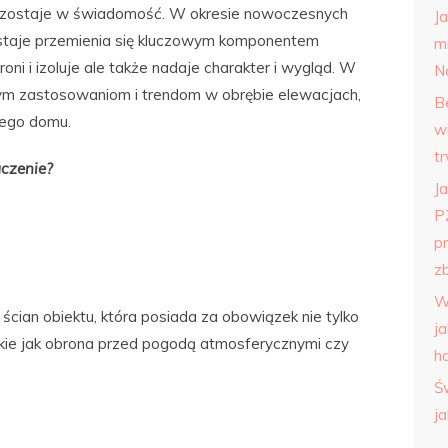
iej zostaje w świadomość. W okresie nowoczesnych
J
a staje przemienia się kluczowym komponentem
m
oni i izoluje ale także nadaje charakter i wygląd. W
N
nym zastosowaniom i trendom w obrębie elewacjach,
B
ego domu.
w
t
aczenie?
Ja
P
p
zb
W
cian obiektu, która posiada za obowiązek nie tylko
j
jakie jak obrona przed pogodą atmosferycznymi czy
h
Ś
j