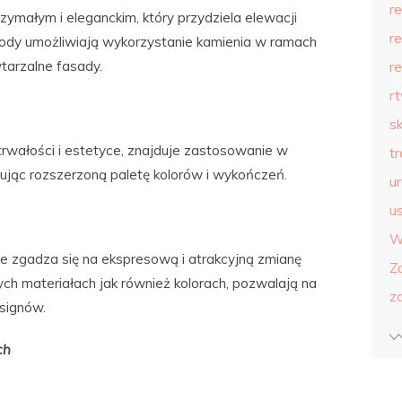
r
ymałym i eleganckim, który przydziela elewacji
r
dy umożliwiają wykorzystanie kamienia w ramach
tarzalne fasady.
r
r
s
ej trwałości i estetyce, znajduje zastosowanie w
t
ując rozszerzoną paletę kolorów i wykończeń.
u
us
W
e zgadza się na ekspresową i atrakcyjną zmianę
Z
h materiałach jak również kolorach, pozwalają na
z
signów.
ch