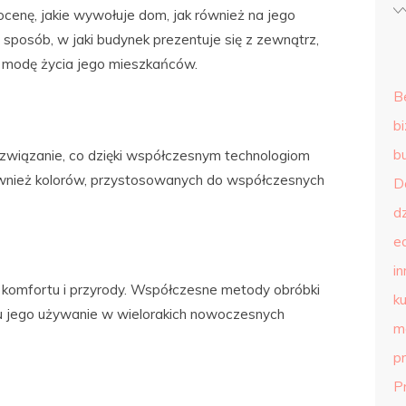
enę, jakie wywołuje dom, jak również na jego
 sposób, w jaki budynek prezentuje się z zewnątrz,
i modę życia jego mieszkańców.
B
b
b
rozwiązanie, co dzięki współczesnym technologiom
ównież kolorów, przystosowanych do współczesnych
D
d
e
in
komfortu i przyrody. Współczesne metody obróbki
ku
 jego używanie w wielorakich nowoczesnych
m
p
P