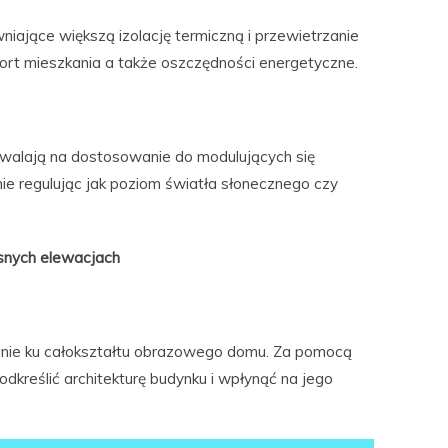
iające większą izolację termiczną i przewietrzanie
fort mieszkania a także oszczędności energetyczne.
zwalają na dostosowanie do modulujących się
e regulując jak poziom światła słonecznego czy
snych elewacjach
ie ku całokształtu obrazowego domu. Za pomocą
dkreślić architekturę budynku i wpłynąć na jego