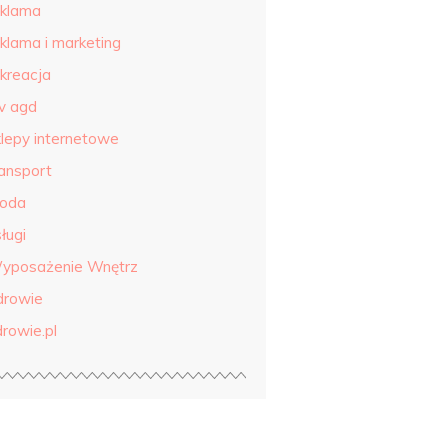
eklama
eklama i marketing
ekreacja
tv agd
klepy internetowe
ransport
roda
ługi
yposażenie Wnętrz
drowie
drowie.pl