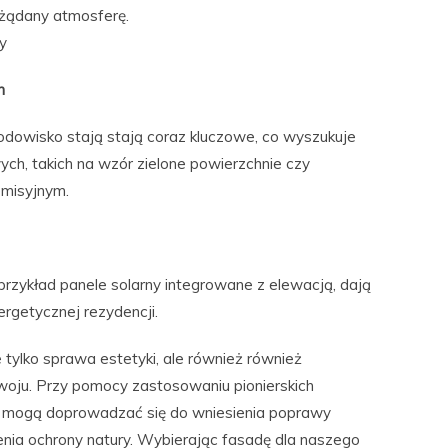
żądany atmosferę.
dy
h
odowisko stają stają coraz kluczowe, co wyszukuje
ch, takich na wzór zielone powierzchnie czy
misyjnym.
 przykład panele solarny integrowane z elewacją, dają
rgetycznej rezydencji.
tylko sprawa estetyki, ale również również
woju. Przy pomocy zastosowaniu pionierskich
ty mogą doprowadzać się do wniesienia poprawy
ienia ochrony natury. Wybierając fasadę dla naszego