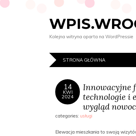
WPIS.WRO
Kolejna witryna oparta na WordPressie
STRONA GŁÓWNA
Innowacyjne f
14
KWI
technologie i 
2024
wygląd nowoc
categories:
usługi
Elewacja mieszkania to swoją wizytó