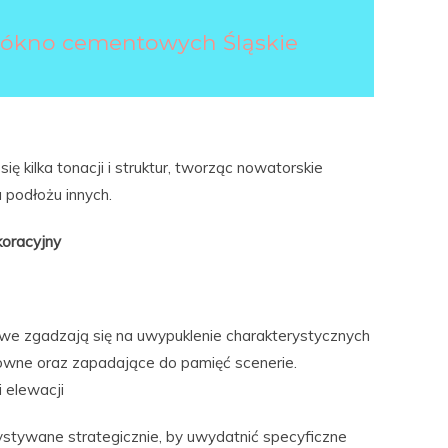
włókno cementowych Śląskie
ę kilka tonacji i struktur, tworząc nowatorskie
 podłożu innych.
koracyjny
e zgadzają się na uwypuklenie charakterystycznych
towne oraz zapadające do pamięć scenerie.
 elewacji
ystywane strategicznie, by uwydatnić specyficzne