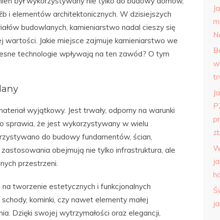
mień był wykorzystywany nie tylko do budowy domów,
J
źb i elementów architektonicznych. W dzisiejszych
m
ałów budowlanych, kamieniarstwo nadal cieszy się
N
jej wartości. Jakie miejsce zajmuje kamieniarstwo we
B
zesne technologie wpływają na ten zawód? O tym
w
t
lany
Ja
P
teriał wyjątkowy. Jest trwały, odporny na warunki
p
no sprawia, że jest wykorzystywany w wielu
zb
orzystywano do budowy fundamentów, ścian,
W
stosowania obejmują nie tylko infrastruktura, ale
j
nych przestrzeni.
h
na tworzenie estetycznych i funkcjonalnych
Ś
e, schody, kominki, czy nawet elementy małej
j
nia. Dzięki swojej wytrzymałości oraz elegancji,