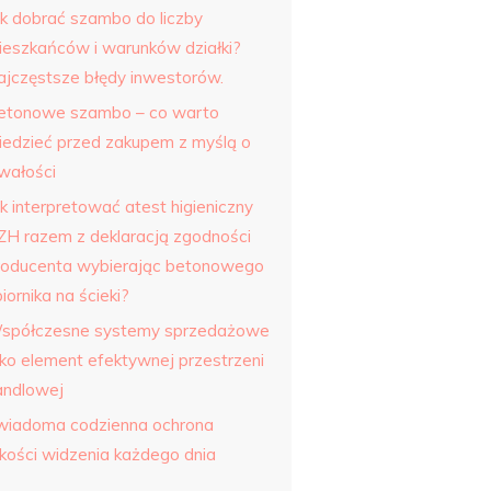
ak dobrać szambo do liczby
ieszkańców i warunków działki?
ajczęstsze błędy inwestorów.
etonowe szambo – co warto
iedzieć przed zakupem z myślą o
rwałości
k interpretować atest higieniczny
ZH razem z deklaracją zgodności
roducenta wybierając betonowego
iornika na ścieki?
spółczesne systemy sprzedażowe
ako element efektywnej przestrzeni
andlowej
wiadoma codzienna ochrona
akości widzenia każdego dnia