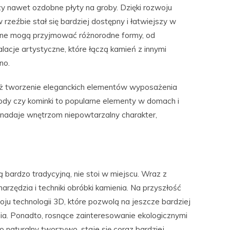
czy nawet ozdobne płyty na groby. Dzięki rozwoju
rzeźbie stał się bardziej dostępny i łatwiejszy w
ne mogą przyjmować różnorodne formy, od
lacje artystyczne, które łączą kamień z innymi
no.
eż tworzenie eleganckich elementów wyposażenia
hody czy kominki to popularne elementy w domach i
 nadaje wnętrzom niepowtarzalny charakter,
 bardzo tradycyjną, nie stoi w miejscu. Wraz z
rzędzia i techniki obróbki kamienia. Na przyszłość
u technologii 3D, które pozwolą na jeszcze bardziej
nia. Ponadto, rosnące zainteresowanie ekologicznymi
o naturalny tworzywo, staje się coraz bardziej