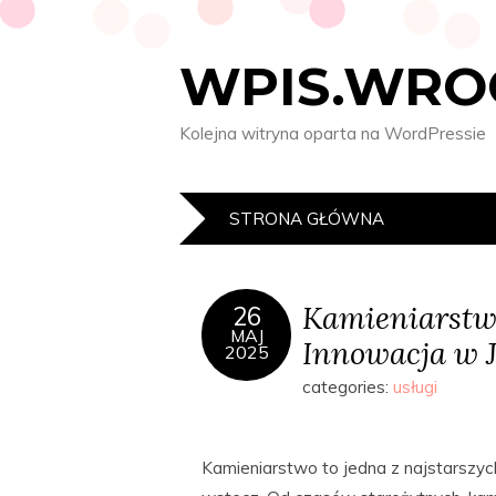
WPIS.WRO
Kolejna witryna oparta na WordPressie
STRONA GŁÓWNA
Kamieniarstwo
26
MAJ
Innowacja w 
2025
categories:
usługi
Kamieniarstwo to jedna z najstarszych 