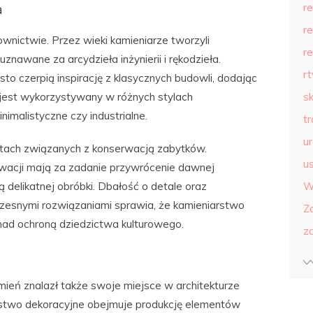
r
a
r
nictwie. Przez wieki kamieniarze tworzyli
r
znawane za arcydzieła inżynierii i rękodzieła.
r
o czerpią inspirację z klasycznych budowli, dodając
jest wykorzystywany w różnych stylach
s
nimalistyczne czy industrialne.
t
u
ektach związanych z konserwacją zabytków.
us
owacji mają za zadanie przywrócenie dawnej
delikatnej obróbki. Dbałość o detale oraz
W
czesnymi rozwiązaniami sprawia, że kamieniarstwo
Z
ad ochroną dziedzictwa kulturowego.
z
eń znalazł także swoje miejsce w architekturze
rstwo dekoracyjne obejmuje produkcję elementów