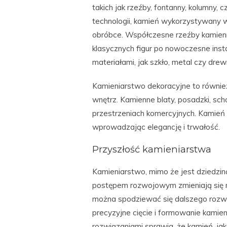
takich jak rzeźby, fontanny, kolumny, 
technologii, kamień wykorzystywany w 
obróbce. Współczesne rzeźby kamien
klasycznych figur po nowoczesne insta
materiałami, jak szkło, metal czy drew
Kamieniarstwo dekoracyjne to równi
wnętrz. Kamienne blaty, posadzki, sc
przestrzeniach komercyjnych. Kamień
wprowadzając elegancję i trwałość.
Przyszłość kamieniarstwa
Kamieniarstwo, mimo że jest dziedziną
postępem rozwojowym zmieniają się na
można spodziewać się dalszego rozwoj
precyzyjne cięcie i formowanie kamie
rozwiązaniami sprawia, że kamień, jak