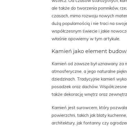
wstecz. Od czasów starożytnych, ka
ale także do tworzenia pomników, rze
czasach, mimo rozwoju nowych materi
dużą popularnością i nie traci na swo
współczesnym świecie i jakie nowoc
właśnie opowiemy w tym artykule.
Kamień jako element budow
Kamień od zawsze był uznawany za ma
atmosferyczne, a jego naturalne pięk
dziedzinach. Tradycyjnie kamień wyk
posadzek oraz dachów. Współczesne za
także dekorację wnętrz oraz zewnętrz
Kamień jest surowcem, który pozwala 
powierzchni, takich jak blaty kuchenn
architektury, jak fontanny czy ogrodze