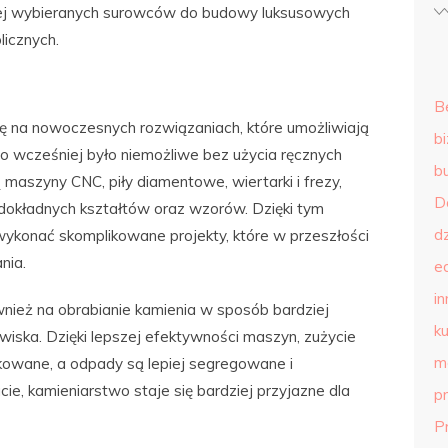
iej wybieranych surowców do budowy luksusowych
licznych.
B
ę na nowoczesnych rozwiązaniach, które umożliwiają
b
 co wcześniej było niemożliwe bez użycia ręcznych
b
maszyny CNC, piły diamentowe, wiertarki i frezy,
D
dokładnych kształtów oraz wzorów. Dzięki tym
d
wykonać skomplikowane projekty, które w przeszłości
nia.
e
in
ież na obrabianie kamienia w sposób bardziej
ku
owiska. Dzięki lepszej efektywności maszyn, zużycie
m
ukowane, a odpady są lepiej segregowane i
e, kamieniarstwo staje się bardziej przyjazne dla
p
P