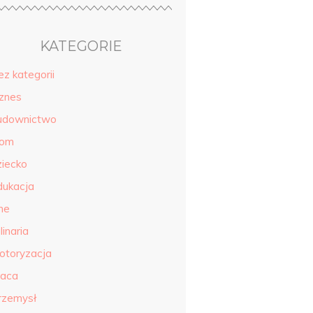
KATEGORIE
ez kategorii
iznes
udownictwo
om
ziecko
dukacja
ne
linaria
otoryzacja
raca
rzemysł