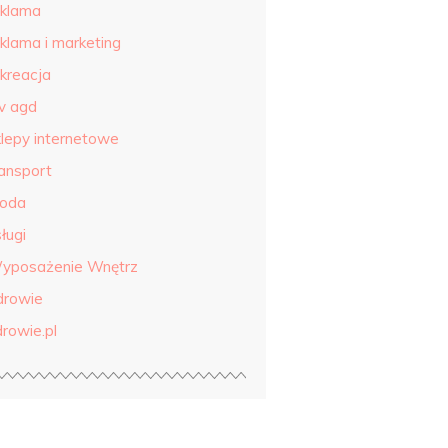
eklama
eklama i marketing
ekreacja
tv agd
klepy internetowe
ransport
roda
ługi
yposażenie Wnętrz
drowie
drowie.pl