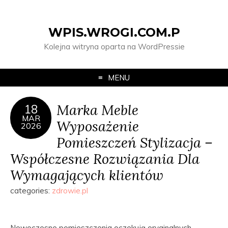
WPIS.WROGI.COM.P
Kolejna witryna oparta na WordPressie
MENU
Marka Meble
18
MAR
Wyposażenie
2026
Pomieszczeń Stylizacja –
Współczesne Rozwiązania Dla
Wymagających klientów
categories:
zdrowie.pl
Nowoczesne pomieszczenia oczekują oryginalnych