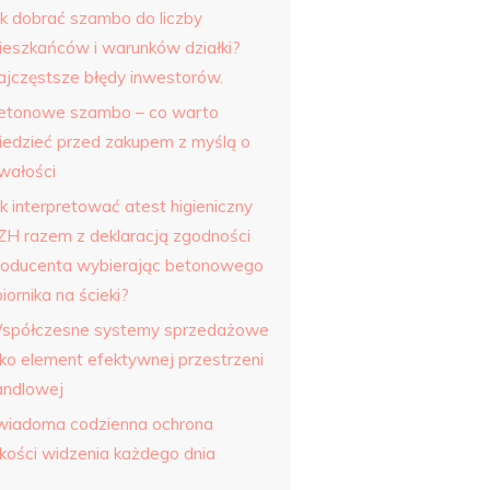
ak dobrać szambo do liczby
ieszkańców i warunków działki?
ajczęstsze błędy inwestorów.
etonowe szambo – co warto
iedzieć przed zakupem z myślą o
rwałości
k interpretować atest higieniczny
ZH razem z deklaracją zgodności
roducenta wybierając betonowego
iornika na ścieki?
spółczesne systemy sprzedażowe
ako element efektywnej przestrzeni
andlowej
wiadoma codzienna ochrona
akości widzenia każdego dnia