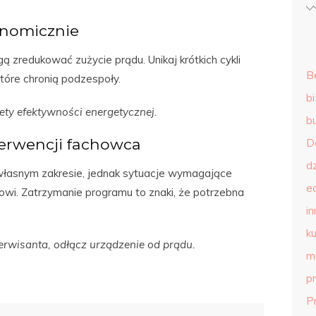
onomicznie
zredukować zużycie prądu. Unikaj krótkich cykli
B
które chronią podzespoły.
b
ty efektywności energetycznej.
b
erwencji fachowca
D
d
własnym zakresie, jednak sytuacje wymagające
e
isowi. Zatrzymanie programu to znaki, że potrzebna
in
ku
wisanta, odłącz urządzenie od prądu.
m
p
P