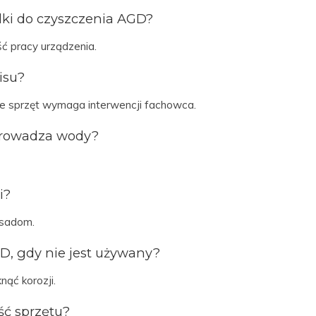
dki do czyszczenia AGD?
ć pracy urządzenia.
isu?
że sprzęt wymaga interwencji fachowca.
dprowadza wody?
i?
osadom.
D, gdy nie jest używany?
ąć korozji.
ść sprzętu?