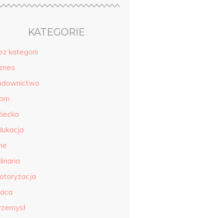
KATEGORIE
ez kategorii
iznes
udownictwo
om
ziecko
dukacja
ne
linaria
otoryzacja
raca
rzemysł