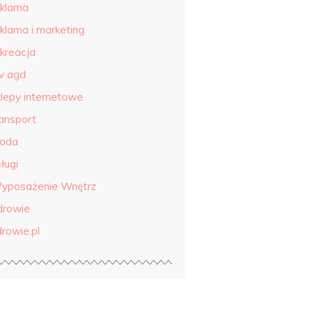
eklama
eklama i marketing
ekreacja
tv agd
klepy internetowe
ransport
roda
ługi
yposażenie Wnętrz
drowie
drowie.pl