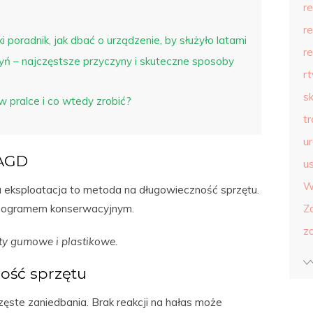
r
r
i poradnik, jak dbać o urządzenie, by służyło latami
r
 – najczęstsze przyczyny i skuteczne sposoby
r
s
 w pralce i co wtedy zrobić?
t
u
 AGD
us
W
a eksploatacja to metoda na długowieczność sprzętu.
onogramem konserwacyjnym.
Z
z
ty gumowe i plastikowe.
ość sprzętu
ęste zaniedbania. Brak reakcji na hałas może