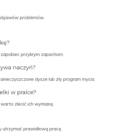
 objawów problemów.
lkę?
a zapobiec przykrym zapachom.
mywa naczyń?
nieczyszczone dysze lub zły program mycia.
lki w pralce?
 warto zlecić ich wymianę.
by utrzymać prawidłową pracę.