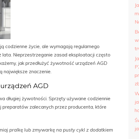
J
m
N
B
w
ą codzienne życie, ale wymagają regularnego
t
z lata. Nieprzestrzeganie zasad eksploatacji często
Ja
okażemy, jak przedłużyć żywotność urządzeń AGD
P
ją największe znaczenie.
p
zb
 urządzeń AGD
W
wa długiej żywotności. Sprzęty używane codziennie
j
j preparatów zalecanych przez producenta, które
h
Ś
j
aj pralkę lub zmywarkę na pusty cykl z dodatkiem