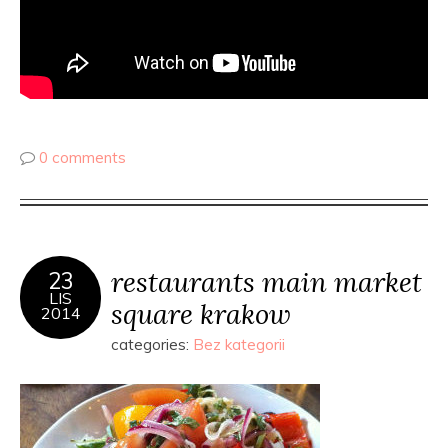
0 comments
restaurants main market
23
LIS
square krakow
2014
categories:
Bez kategorii