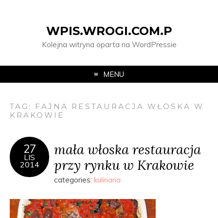
WPIS.WROGI.COM.P
Kolejna witryna oparta na WordPressie
MENU
TAG:
FAJNA RESTAURACJA WŁOSKA W
KRAKOWIE
mała włoska restauracja
27
LIS
przy rynku w Krakowie
2014
categories:
kulinaria