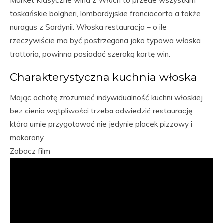
Market Klasyczne wina z Włoch to przede wszystkim
toskańskie bolgheri, lombardyjskie franciacorta a także
nuragus z Sardynii. Włoska restauracja – o ile
rzeczywiście ma być postrzegana jako typowa włoska
trattoria, powinna posiadać szeroką kartę win.
Charakterystyczna kuchnia włoska
Mając ochotę zrozumieć indywidualność kuchni włoskiej
bez cienia wątpliwości trzeba odwiedzić restaurację,
która umie przygotować nie jedynie placek pizzowy i
makarony.
Zobacz film