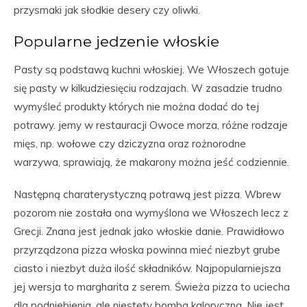
przysmaki jak słodkie desery czy oliwki.
Popularne jedzenie włoskie
Pasty są podstawą kuchni włoskiej. We Włoszech gotuje
się pasty w kilkudziesięciu rodzajach. W zasadzie trudno
wymyśleć produkty których nie można dodać do tej
potrawy. jemy w restauracji Owoce morza, różne rodzaje
mięs, np. wołowe czy dziczyzna oraz rożnorodne
warzywa, sprawiają, że makarony można jeść codziennie.
Następną charaterystyczną potrawą jest pizza. Wbrew
pozorom nie została ona wymyślona we Włoszech lecz z
Grecji. Znana jest jednak jako włoskie danie. Prawidłowo
przyrządzona pizza włoska powinna mieć niezbyt grube
ciasto i niezbyt duża ilość składników. Najpopularniejsza
jej wersja to margharita z serem. Świeża pizza to uciecha
dla podniebienia, ale niestety bomba kaloryczna. Nie jest