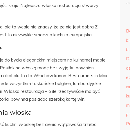
ęści kraju. Najlepsza włoska restauracja stworzy
 ale to wcale nie znaczy, że że nie jest dobra Z
B
st to niezwykle smaczna kuchnia europejska .
b
e
b
D
je do bycia eleganckim miejscem na kulinarnej mapie
 Posiłek na włoską modę bez wyjątku powinien
d
a alkoholu to dla Włochów kanon. Restaurants in Main
e
ede wszystkim toskańskie bolgheri, lombardyjskie
in
ii. Włoska restauracja – o ile rzeczywiście ma być
ku
oria, powinna posiadać szeroką kartę win.
m
nia włoska
p
P
ć kuchni włoskiej bez cienia wątpliwości trzeba