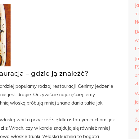
J
m
N
B
w
t
Ja
P
uracja – gdzie ją znaleźć?
p
zb
rdziej popularny rodzaj restauracji. Cenimy jedzenie
W
nie jest drogie. Oczywiście najczęściej jemy
j
hnią włoską próbują mniej znane dania takie jak
h
włoską warto przyjrzeć się kilku istotnym cechom: jak
Ś
 z Włoch, czy w karcie znajdują się również mniej
j
ypowo włoskie trunki. Włoska kuchnia to bogata