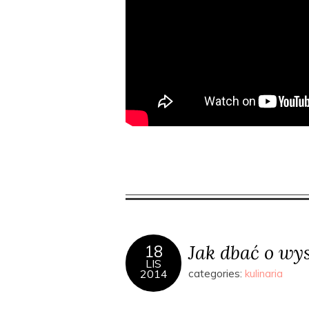
Jak dbać o wys
18
LIS
2014
categories:
kulinaria