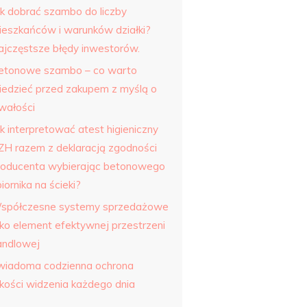
ak dobrać szambo do liczby
ieszkańców i warunków działki?
ajczęstsze błędy inwestorów.
etonowe szambo – co warto
iedzieć przed zakupem z myślą o
rwałości
k interpretować atest higieniczny
ZH razem z deklaracją zgodności
roducenta wybierając betonowego
iornika na ścieki?
spółczesne systemy sprzedażowe
ako element efektywnej przestrzeni
andlowej
wiadoma codzienna ochrona
akości widzenia każdego dnia