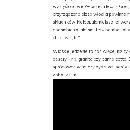
wymyślona we Włoszech lecz z Grecji.
przyrządzona pizza włoska powinna mie
składników. Najpopularniejsza jej wer
podniebienia, ale niestety bomba kalo
chca być „fit”.
Włoskie jedzenie to coś więcej niż tylko
desery – np. granita czy panna cotta.
spróbować wina czy pysznych serów- 
Zobacz film