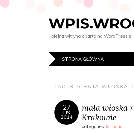
WPIS.WRO
Kolejna witryna oparta na WordPressie
STRONA GŁÓWNA
TAG:
KUCHNIA WŁOSKA 
mała włoska r
27
LIS
Krakowie
2014
categories:
kulinaria