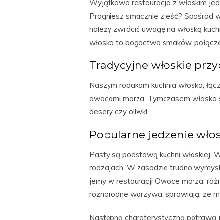
Wyjątkowa restauracja z włoskim je
Pragniesz smacznie zjeść? Spośród wi
należy zwrócić uwagę na włoską kuchn
włoska to bogactwo smaków, połącze
Tradycyjne włoskie prz
Naszym rodakom kuchnia włoska, łącz
owocami morza. Tymczasem włoska sztu
desery czy oliwki.
Popularne jedzenie włos
Pasty są podstawą kuchni włoskiej. W
rodzajach. W zasadzie trudno wymyśl
jemy w restauracji Owoce morza, różn
rożnorodne warzywa, sprawiają, że m
Następną charaterystyczną potrawą j