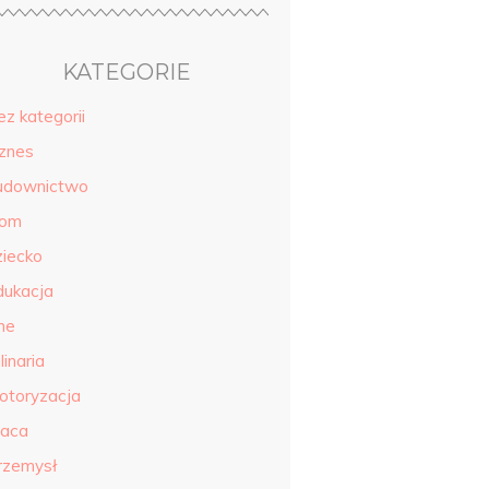
KATEGORIE
ez kategorii
iznes
udownictwo
om
ziecko
dukacja
ne
linaria
otoryzacja
raca
rzemysł