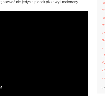
ygotować nie jedynie placek pizzowy i makarony.
r
r
r
r
s
t
u
us
W
Z
z