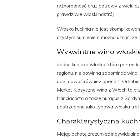
różnorodność oraz potrawy z wielu cz
prawdziwie włoski nastrój.
Włoska kuchnia nie jest skomplikowana,
czystym sumieniem można uznać, że je
Wykwintne wino włoski
Żadna knajpka włoska, która pretendu
regionu, nie powinna zapominać wina.
obejmować również aperitiff. Odrobin
Market Klasyczne wina z Włoch to prz
franciacorta a także nuragus z Sardyn
postrzegana jako typowa włoska tratt
Charakterystyczna kuch
Mając ochotę zrozumieć indywidualnoś