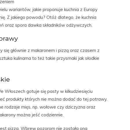
dzeniem
elu wariantów, jakie proponuje kuchnia z Europy
ię. Z jakiego powodu? Otóż dlatego, że kuchnia
ń oraz spora dawka składników odżywczych.
yprawy
y się głównie z makaronem i pizzą oraz czasem z
ka kulinarna to też takie przysmaki jak słodkie
kie
e Włoszech gotuje się pasty w kilkudziesięciu
eć produkty których nie można dodać do tej potrawy.
e rodzaje mięs, np. wołowe czy dziczyzna oraz
akarony można jeść codziennie.
est pizza. Wbrew pozorom nie została ona