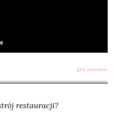
0 comments
trój restauracji?