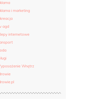
eklama
eklama i marketing
ekreacja
tv agd
klepy internetowe
ransport
roda
ługi
yposażenie Wnętrz
drowie
drowie.pl