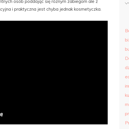
entnych osób poddając się różnym zabiegom ale z
akcyjna i praktyczna jest chyba jednak kosmetyczka.
B
b
b
D
d
e
in
ku
m
p
P