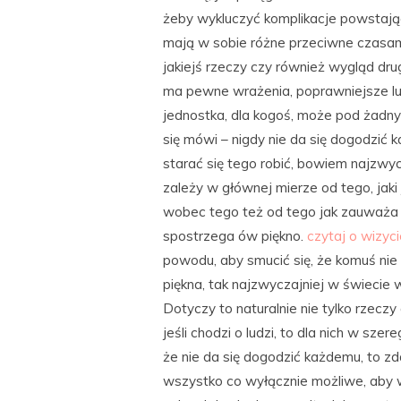
żeby wykluczyć komplikacje powstając
mają w sobie różne przeciwne czasami
jakiejś rzeczy czy również wygląd dru
ma pewne wrażenia, poprawniejsze lub
jednostka, dla kogoś, może pod żadny
się mówi – nigdy nie da się dogodzić
starać się tego robić, bowiem najzwyc
zależy w głównej mierze od tego, jaki 
wobec tego też od tego jak zauważa 
spostrzega ów piękno.
czytaj o wizyc
powodu, aby smucić się, że komuś nie
piękna, tak najzwyczajniej w świecie 
Dotyczy to naturalnie nie tylko rzeczy 
jeśli chodzi o ludzi, to dla nich w s
że nie da się dogodzić każdemu, to zda
wszystko co wyłącznie możliwe, aby w