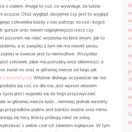
J
e z ciałem. Image to coś, co wywołuje, że ludzie
m
 uczucia. Otóż wygląd, obojętnie czy jest to wygląd
N
giego człowieka każdy z nas patrząc na coś i kogoś
 gorsze oraz nawet najpiękniejsza rzecz czy
B
m pozorem nie robić wrażenia na kimś innym. Jak to
w
 każdemu, a w związku z tym nie ma nawet sensu
t
zajniej w świecie jest to niemożliwe. Wszystko
Ja
jest człowiek, jakie ma potrzeby oraz skłonności, a
P
on świat no oraz w głównej mierze od tego jak
p
ie u kosmetyczki
Właśnie dlatego oczywiście nie ma
zb
 podoba się coś, co dla nas jest wprost okazem
W
w życiu jest i wypada się do tego przyzwyczaić.
j
ale w głównej mierze ludzi ., niemniej jednak niestety
h
zeregu przypadków piękno jest bardzo ważne oraz mimo
Ś
rzają się tacy, którzy próbują robić ze sobą
j
ykrzesać z siebie czar ich zdaniem najlepsze. W tym