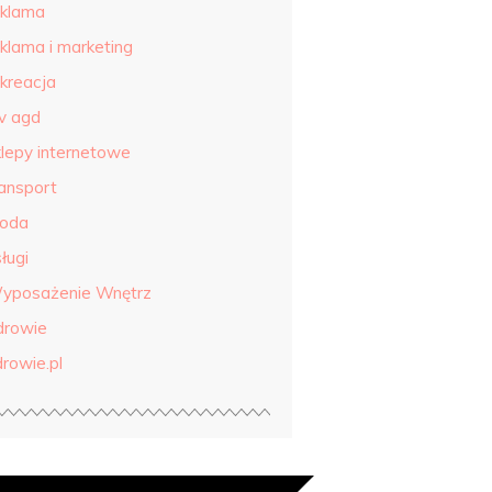
eklama
eklama i marketing
ekreacja
tv agd
klepy internetowe
ransport
roda
ługi
yposażenie Wnętrz
drowie
drowie.pl