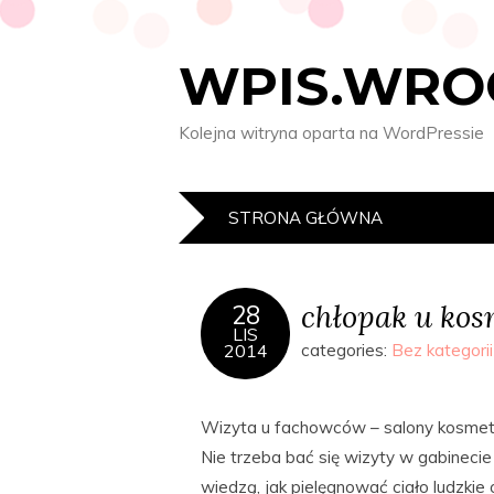
WPIS.WRO
Kolejna witryna oparta na WordPressie
STRONA GŁÓWNA
chłopak u kos
28
LIS
2014
categories:
Bez kategorii
Wizyta u fachowców – salony kosmet
Nie trzeba bać się wizyty w gabine
wiedzą, jak pielęgnować ciało ludzkie