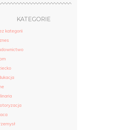
KATEGORIE
ez kategorii
iznes
udownictwo
om
ziecko
dukacja
ne
linaria
otoryzacja
raca
rzemysł