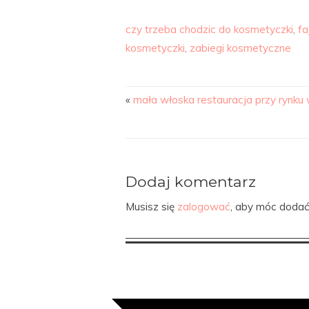
czy trzeba chodzic do kosmetyczki
,
fa
kosmetyczki
,
zabiegi kosmetyczne
«
mała włoska restauracja przy rynku
Dodaj komentarz
Musisz się
zalogować
, aby móc dodać