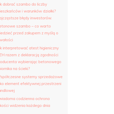
ak dobrać szambo do liczby
ieszkańców i warunków działki?
ajczęstsze błędy inwestorów.
etonowe szambo – co warto
iedzieć przed zakupem z myślą o
rwałości
k interpretować atest higieniczny
ZH razem z deklaracją zgodności
roducenta wybierając betonowego
iornika na ścieki?
spółczesne systemy sprzedażowe
ako element efektywnej przestrzeni
andlowej
wiadoma codzienna ochrona
akości widzenia każdego dnia