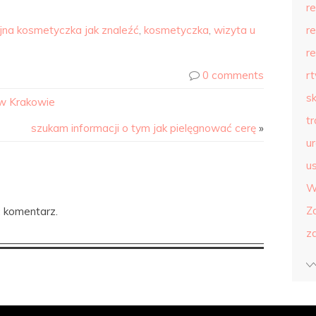
r
jna kosmetyczka jak znaleźć
,
kosmetyczka
,
wizyta u
r
r
0 comments
r
s
 w Krakowie
t
szukam informacji o tym jak pielęgnować cerę
»
u
us
W
Z
 komentarz.
z