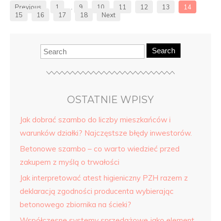
Previous
1
…
9
10
11
12
13
14
15
16
17
18
Next
Search
OSTATNIE WPISY
Jak dobrać szambo do liczby mieszkańców i
warunków działki? Najczęstsze błędy inwestorów.
Betonowe szambo – co warto wiedzieć przed
zakupem z myślą o trwałości
Jak interpretować atest higieniczny PZH razem z
deklaracją zgodności producenta wybierając
betonowego zbiornika na ścieki?
Współczesne systemy sprzedażowe jako element