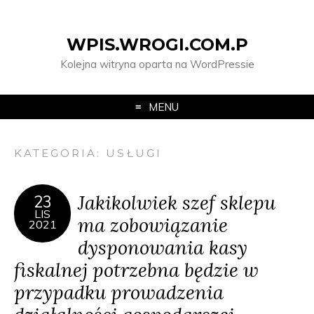
WPIS.WROGI.COM.P
Kolejna witryna oparta na WordPressie
MENU
KATEGORIA:
USŁUGI
Jakikolwiek szef sklepu
23
LIS
ma zobowiązanie
2021
dysponowania kasy
fiskalnej potrzebna będzie w
przypadku prowadzenia