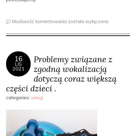
Możliwość komentowania
została wyłączona
Problemy związane z
16
LIS
zgodną wokalizacją
2021
dotyczą coraz większą
części dzieci .
categories:
usługi