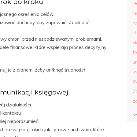
rok po kroku
r
r
asnego określenia celów.
alizować dochody, aby zapewnić stabilność
r
r
wy chroni przed niespodziewanymi problemami.
s
dele finansowe, które wspierają proces decyzyjny i
t
u
uj je z planem, żeby uniknąć trudności
us
W
omunikacji księgowej
Z
z
j działalności.
i kontaktu.
iej nieporozumień.
h rozwiązań, takich jak cyfrowe archiwum, które