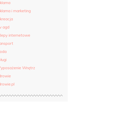
eklama
eklama i marketing
ekreacja
tv agd
klepy internetowe
ransport
roda
ługi
yposażenie Wnętrz
drowie
drowie.pl