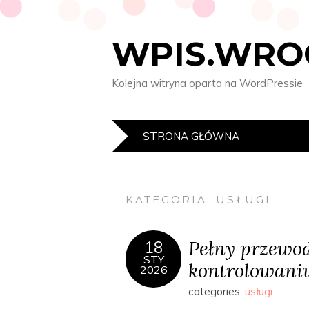
WPIS.WRO
Kolejna witryna oparta na WordPressie
STRONA GŁÓWNA
KATEGORIA:
USŁUGI
Pełny przewo
18
STY
kontrolowaniu
2026
categories:
usługi