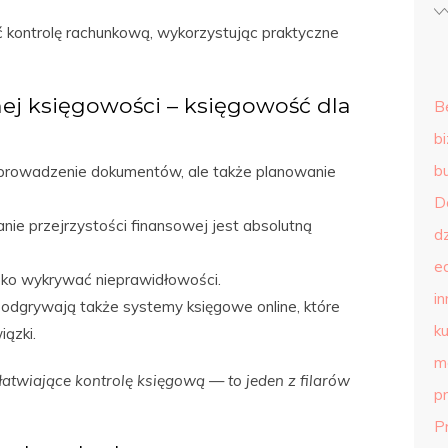
 kontrolę rachunkową, wykorzystując praktyczne
j księgowości – księgowość dla
B
b
b
 prowadzenie dokumentów, ale także planowanie
D
anie przejrzystości finansowej jest absolutną
d
e
bko wykrywać nieprawidłowości.
in
ę odgrywają także systemy księgowe online, które
ku
ązki.
m
wiające kontrolę księgową — to jeden z filarów
p
P