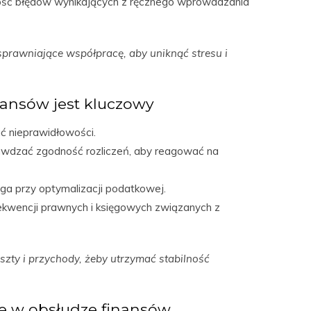
ilość błędów wynikających z ręcznego wprowadzania
awniające współpracę, aby uniknąć stresu i
nansów jest kluczowy
ć nieprawidłowości.
rawdzać zgodność rozliczeń, aby reagować na
ga przy optymalizacji podatkowej.
ekwencji prawnych i księgowych związanych z
ty i przychody, żeby utrzymać stabilność
e w obsłudze finansów