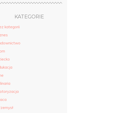
KATEGORIE
ez kategorii
iznes
udownictwo
om
ziecko
dukacja
ne
linaria
otoryzacja
raca
rzemysł