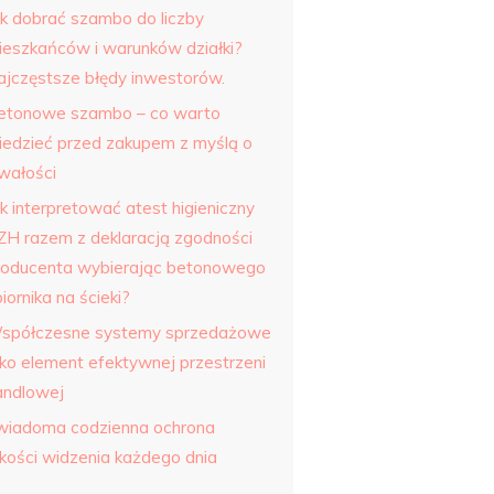
ak dobrać szambo do liczby
ieszkańców i warunków działki?
ajczęstsze błędy inwestorów.
etonowe szambo – co warto
iedzieć przed zakupem z myślą o
rwałości
k interpretować atest higieniczny
ZH razem z deklaracją zgodności
roducenta wybierając betonowego
iornika na ścieki?
spółczesne systemy sprzedażowe
ako element efektywnej przestrzeni
andlowej
wiadoma codzienna ochrona
akości widzenia każdego dnia