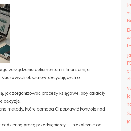
J
m
N
B
w
t
Ja
P
o zarządzania dokumentami i finansami, a
p
 z kluczowych obszarów decydujących o
zb
W
ię, jak zorganizować procesy księgowe, aby działały
j
e decyzje.
h
ne metody, które pomogą Ci poprawić kontrolę nad
Ś
j
 codzienną pracę przedsiębiorcy — niezależnie od